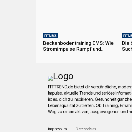
FITNESS
FITNE
Beckenbodentraining EMS: Wie
Die 
Stromimpulse Rumpf und
Such
Tiefenmuskulatur stärken
Funk
wirk
FITTREND.de bietet dir verständliche, modern
Impulse, aktuelle Trends und seriöse Inform
ist es, dich zu inspirieren, Gesundheit ganzh
Lebensqualität zu treffen. Ob Training, Ernä
Weg zu einem aktiven, ausgewogenen und mo
Impressum
Datenschutz