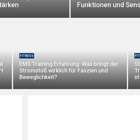
tärken
Funktionen und Sens
FITNESS
FI
al
EMS Training Erfahrung: Was bringt der
S
rt
Stromstoß wirklich für Faszien und
Tr
Beweglichkeit?
st