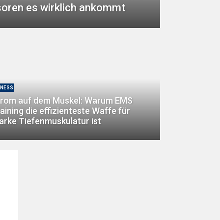
oren es wirklich ankommt
TNESS
trom auf dem Muskel: Warum EMS
aining die effizienteste Waffe für
arke Tiefenmuskulatur ist