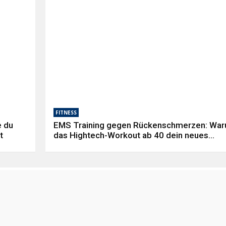
FITNESS
e du
EMS Training gegen Rückenschmerzen: Wa
t
das Hightech-Workout ab 40 dein neues
Rückgrat wird