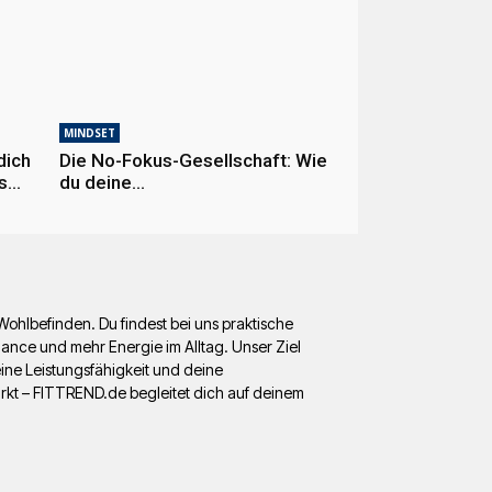
MINDSET
dich
Die No-Fokus-Gesellschaft: Wie
s
du deine
Aufmerksamkeitsspanne
schützt und durch Bewegung
neu trainierst
ohlbefinden. Du findest bei uns praktische
ance und mehr Energie im Alltag. Unser Ziel
eine Leistungsfähigkeit und deine
rkt – FITTREND.de begleitet dich auf deinem