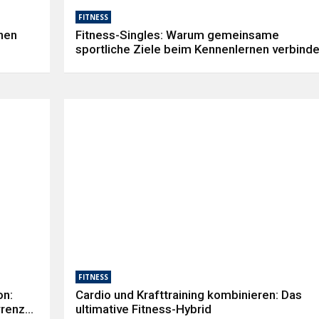
FITNESS
nen
Fitness-Singles: Warum gemeinsame
sportliche Ziele beim Kennenlernen verbind
FITNESS
on:
Cardio und Krafttraining kombinieren: Das
rrenz
ultimative Fitness-Hybrid