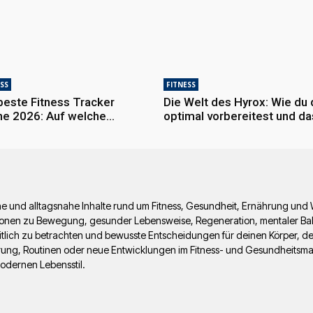
SS
FITNESS
beste Fitness Tracker
Die Welt des Hyrox: Wie du 
e 2026: Auf welche
optimal vorbereitest und da
tionen und Sensoren es
Event in Frankfurt meisterst
lich ankommt
e und alltagsnahe Inhalte rund um Fitness, Gesundheit, Ernährung und W
ationen zu Bewegung, gesunder Lebensweise, Regeneration, mentaler Bal
eitlich zu betrachten und bewusste Entscheidungen für deinen Körper, d
hrung, Routinen oder neue Entwicklungen im Fitness- und Gesundheitsma
dernen Lebensstil.