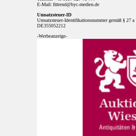
E-Mail: fittrend@byc-medien.de
Umsatzsteuer-ID
Umsatzsteuer-Identifikationsnummer gemäß § 27 a 
DE355052212
-Werbeanzeige-