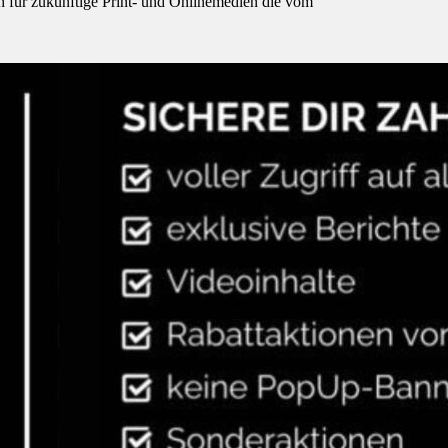
h für zukünftige Print- und Onlinemedien die vom