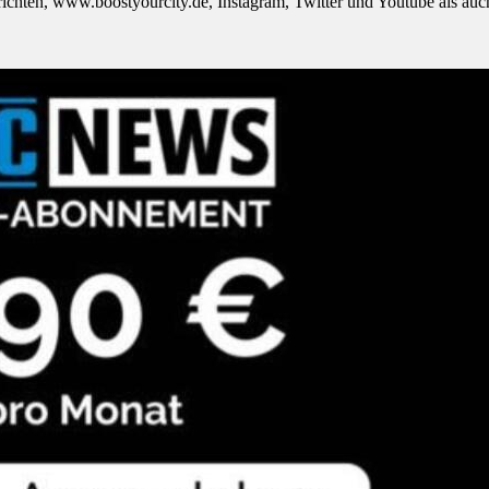
richten, www.boostyourcity.de, Instagram, Twitter und Youtube als auc