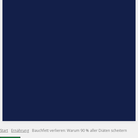
Start
Ernährung
Bauchfett verlieren: Warum 90 % aller Diäten scheitern