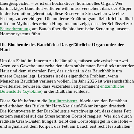
Energiespeicher – es ist ein hochaktives, hormonelles Organ. Wer
hartnäckiges Bauchfett verlieren will, muss verstehen, dass der Körper
in der Evolution gelernt hat, diese Reserve in Stresszeiten wie eine
Festung zu verteidigen. Die moderne Ernährungsmedizin bricht radikal
mit dem Mythos des reinen Hungerns und zeigt, dass der Schlüssel zur
Fettverbrennung
am Bauch über die biochemische Steuerung unseres
Hormonsystems führt.
Die Biochemie des Bauchfetts: Das gefährliche Organ unter der
Haut
Um den Feind im Inneren zu bekämpfen, müssen wir zwischen zwei
Arten von Gewebe unterscheiden: dem subkutanen Fett direkt unter der
Haut und dem viszeralen Fett, das sich tief in der Bauchhöhle um
unsere Organe legt. Letzteres ist das eigentliche Problem, wenn
Menschen Bauchfett verlieren wollen. Im Jahr 2026 ist wissenschaftlich
zweifelsfrei bewiesen, dass viszerales Fett permanent
entzündliche
Botenstoffe (Zytokine)
in die Blutbahn schleust.
Diese Stoffe befeuern die
Insulinresistenz
, blockieren den Fettabbau
und erhöhen das Risiko für Herz-Kreislauf-Erkrankungen drastisch.
Die Kontroverse in der Diät-Industrie verschweigt oft, dass dieses Fett
extrem sensibel auf das Stresshormon Cortisol reagiert. Wer sich durch
radikale Crash-Diäten hungert, treibt den Cortisolspiegel in die Höhe –
und signalisiert dem Körper, das Fett am Bauch erst recht festzuhalten.