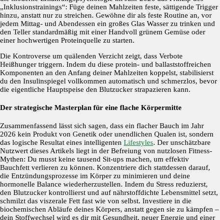
„Inklusionstrainings“: Füge deinen Mahlzeiten feste, sättigende Trigger
hinzu, anstatt nur zu streichen. Gewöhne dir als feste Routine an, vor
jedem Mittag- und Abendessen ein großes Glas Wasser zu trinken und
den Teller standardmäßig mit einer Handvoll grünem Gemüse oder
einer hochwertigen Proteinquelle zu starten.
Die Kontroverse um quälenden Verzicht zeigt, dass Verbote
Heißhunger triggern. Indem du diese protein- und ballaststoffreichen
Komponenten an den Anfang deiner Mahlzeiten koppelst, stabilisierst
du den Insulinspiegel vollkommen automatisch und schmerzlos, bevor
die eigentliche Hauptspeise den Blutzucker strapazieren kann.
Der strategische Masterplan für eine flache Körpermitte
Zusammenfassend lässt sich sagen, dass ein flacher Bauch im Jahr
2026 kein Produkt von Genetik oder unendlichen Qualen ist, sondern
das logische Resultat eines intelligenten
Lifestyles
. Der unschätzbare
Nutzwert dieses Artikels liegt in der Befreiung von nutzlosen Fitness-
Mythen: Du musst keine tausend Sit-ups machen, um effektiv
Bauchfett verlieren zu können. Konzentriere dich stattdessen darauf,
die Entzündungsprozesse im Körper zu minimieren und deine
hormonelle Balance wiederherzustellen. Indem du Stress reduzierst,
den Blutzucker kontrollierst und auf nährstoffdichte Lebensmittel setzt,
schmilzt das viszerale Fett fast wie von selbst. Investiere in die
biochemischen Abläufe deines Körpers, anstatt gegen sie zu kämpfen –
dein Stoffwechsel wird es dir mit Gesundheit, neuer Energie und einer