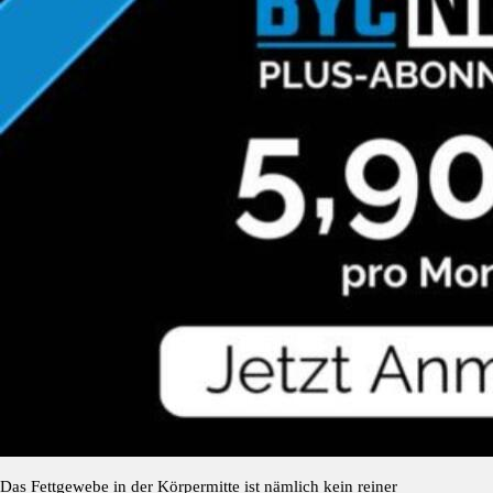
Das Fettgewebe in der Körpermitte ist nämlich kein reiner