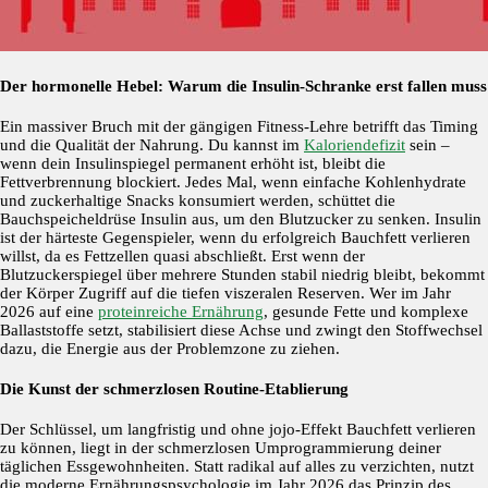
Der hormonelle Hebel: Warum die Insulin-Schranke erst fallen muss
Ein massiver Bruch mit der gängigen Fitness-Lehre betrifft das Timing
und die Qualität der Nahrung. Du kannst im
Kaloriendefizit
sein –
wenn dein Insulinspiegel permanent erhöht ist, bleibt die
Fettverbrennung blockiert. Jedes Mal, wenn einfache Kohlenhydrate
und zuckerhaltige Snacks konsumiert werden, schüttet die
Bauchspeicheldrüse Insulin aus, um den Blutzucker zu senken. Insulin
ist der härteste Gegenspieler, wenn du erfolgreich Bauchfett verlieren
willst, da es Fettzellen quasi abschließt. Erst wenn der
Blutzuckerspiegel über mehrere Stunden stabil niedrig bleibt, bekommt
der Körper Zugriff auf die tiefen viszeralen Reserven. Wer im Jahr
2026 auf eine
proteinreiche Ernährung
, gesunde Fette und komplexe
Ballaststoffe setzt, stabilisiert diese Achse und zwingt den Stoffwechsel
dazu, die Energie aus der Problemzone zu ziehen.
Die Kunst der schmerzlosen Routine-Etablierung
Der Schlüssel, um langfristig und ohne jojo-Effekt Bauchfett verlieren
zu können, liegt in der schmerzlosen Umprogrammierung deiner
täglichen Essgewohnheiten. Statt radikal auf alles zu verzichten, nutzt
die moderne Ernährungspsychologie im Jahr 2026 das Prinzip des