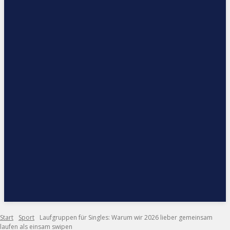
Start
Sport
Laufgruppen für Singles: Warum wir 2026 lieber gemeinsam
laufen als einsam swipen