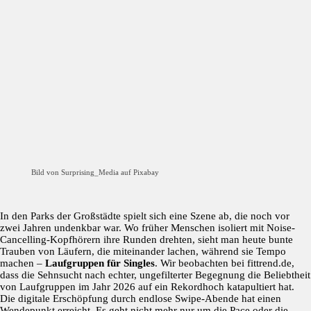
Bild von Surprising_Media auf Pixabay
In den Parks der Großstädte spielt sich eine Szene ab, die noch vor
zwei Jahren undenkbar war. Wo früher Menschen isoliert mit Noise-
Cancelling-Kopfhörern ihre Runden drehten, sieht man heute bunte
Trauben von Läufern, die miteinander lachen, während sie Tempo
machen –
Laufgruppen für Singles
. Wir beobachten bei fittrend.de,
dass die Sehnsucht nach echter, ungefilterter Begegnung die Beliebtheit
von Laufgruppen im Jahr 2026 auf ein Rekordhoch katapultiert hat.
Die digitale Erschöpfung durch endlose Swipe-Abende hat einen
Wendepunkt erreicht. Es geht nicht mehr nur um die Pace oder die