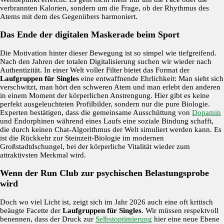
verbrannten Kalorien, sondern um die Frage, ob der Rhythmus des
Atems mit dem des Gegenübers harmoniert.
Das Ende der digitalen Maskerade beim Sport
Die Motivation hinter dieser Bewegung ist so simpel wie tiefgreifend.
Nach den Jahren der totalen Digitalisierung suchen wir wieder nach
Authentizität. In einer Welt voller Filter bietet das Format der
Laufgruppen für Singles
eine entwaffnende Ehrlichkeit: Man sieht sich
verschwitzt, man hört den schweren Atem und man erlebt den anderen
in einem Moment der körperlichen Anstrengung. Hier gibt es keine
perfekt ausgeleuchteten Profilbilder, sondern nur die pure Biologie.
Experten bestätigen, dass die gemeinsame Ausschüttung von
Dopamin
und Endorphinen während eines Laufs eine soziale Bindung schafft,
die durch keinen Chat-Algorithmus der Welt simuliert werden kann. Es
ist die Rückkehr zur Steinzeit-Biologie im modernen
Großstadtdschungel, bei der körperliche Vitalität wieder zum
attraktivsten Merkmal wird.
Wenn der Run Club zur psychischen Belastungsprobe
wird
Doch wo viel Licht ist, zeigt sich im Jahr 2026 auch eine oft kritisch
beäugte Facette der
Laufgruppen für Singles
. Wir müssen respektvoll
benennen, dass der Druck zur
Selbstoptimierung
hier eine neue Ebene