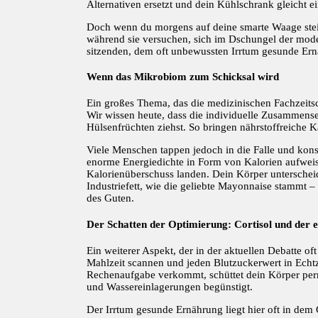
Alternativen ersetzt und dein Kühlschrank gleicht 
Doch wenn du morgens auf deine smarte Waage steigst
während sie versuchen, sich im Dschungel der moder
sitzenden, dem oft unbewussten Irrtum gesunde Ernä
Wenn das Mikrobiom zum Schicksal wird
Ein großes Thema, das die medizinischen Fachzeitsch
Wir wissen heute, dass die individuelle Zusammense
Hülsenfrüchten ziehst. So bringen nährstoffreiche K
Viele Menschen tappen jedoch in die Falle und kon
enorme Energiedichte in Form von Kalorien aufweise
Kalorienüberschuss landen. Dein Körper unterschei
Industriefett, wie die geliebte Mayonnaise stammt – w
des Guten.
Der Schatten der Optimierung: Cortisol und der e
Ein weiterer Aspekt, der in der aktuellen Debatte of
Mahlzeit scannen und jeden Blutzuckerwert in Echtze
Rechenaufgabe verkommt, schüttet dein Körper pe
und Wassereinlagerungen begünstigt.
Der Irrtum gesunde Ernährung liegt hier oft in d