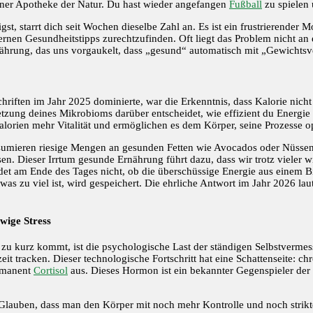
einer Apotheke der Natur. Du hast wieder angefangen
Fußball
zu spielen u
, starrt dich seit Wochen dieselbe Zahl an. Es ist ein frustrierender M
nen Gesundheitstipps zurechtzufinden. Oft liegt das Problem nicht an 
hrung, das uns vorgaukelt, dass „gesund“ automatisch mit „Gewichtsver
riften im Jahr 2025 dominierte, war die Erkenntnis, dass Kalorie nicht g
tzung deines Mikrobioms darüber entscheidet, wie effizient du Energi
alorien mehr Vitalität und ermöglichen es dem Körper, seine Prozesse o
sumieren riesige Mengen an gesunden Fetten wie Avocados oder Nüssen, 
n. Dieser Irrtum gesunde Ernährung führt dazu, dass wir trotz vieler w
det am Ende des Tages nicht, ob die überschüssige Energie aus einem 
as zu viel ist, wird gespeichert. Die ehrliche Antwort im Jahr 2026 laute
wige Stress
t zu kurz kommt, ist die psychologische Last der ständigen Selbstvermess
it tracken. Dieser technologische Fortschritt hat eine Schattenseite: ch
rmanent
Cortisol
aus. Dieses Hormon ist ein bekannter Gegenspieler der 
em Glauben, dass man den Körper mit noch mehr Kontrolle und noch str