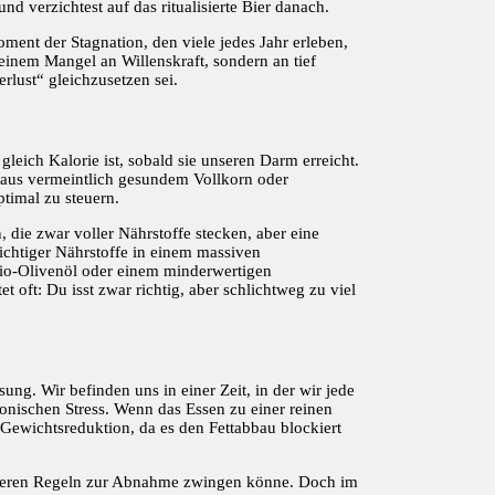
nd verzichtest auf das ritualisierte Bier danach.
oment der Stagnation, den viele jedes Jahr erleben,
einem Mangel an Willenskraft, sondern an tief
lust“ gleichzusetzen sei.
leich Kalorie ist, sobald sie unseren Darm erreicht.
e aus vermeintlich gesundem Vollkorn oder
ptimal zu steuern.
die zwar voller Nährstoffe stecken, aber eine
ichtiger Nährstoffe in einem massiven
Bio-Olivenöl oder einem minderwertigen
t oft: Du isst zwar richtig, aber schlichtweg zu viel
ung. Wir befinden uns in einer Zeit, in der wir jede
ronischen Stress. Wenn das Essen zu einer reinen
Gewichtsreduktion, da es den Fettabbau blockiert
ikteren Regeln zur Abnahme zwingen könne. Doch im