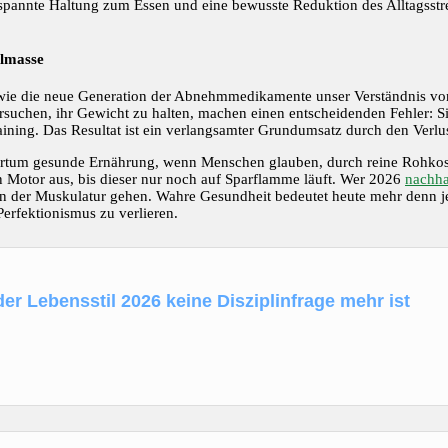
spannte Haltung zum Essen und eine bewusste Reduktion des Alltagsstress
elmasse
wie die neue Generation der Abnehmmedikamente unser Verständnis von
rsuchen, ihr Gewicht zu halten, machen einen entscheidenden Fehler: S
aining. Das Resultat ist ein verlangsamter Grundumsatz durch den Verlu
rrtum gesunde Ernährung, wenn Menschen glauben, durch reine Rohkost
n Motor aus, bis dieser nur noch auf Sparflamme läuft. Wer 2026
nachha
n der Muskulatur gehen. Wahre Gesundheit bedeutet heute mehr denn je
Perfektionismus zu verlieren.
r Lebensstil 2026 keine Disziplinfrage mehr ist